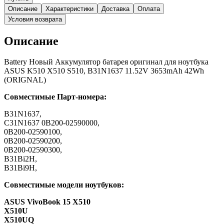
Описание
Характеристики
Доставка
Оплата
Условия возврата
Описание
Battery Новый Аккумулятор батарея оригинал для ноутбука
ASUS K510 X510 S510, B31N1637 11.52V 3653mAh 42Wh
(ORIGNAL)
Совместимые Парт-номера:
B31N1637,
C31N1637 0B200-02590000,
0B200-02590100,
0B200-02590200,
0B200-02590300,
B31Bi2H,
B31Bi9H,
Совместимые модели ноутбуков:
ASUS VivoBook 15 X510
X510U
X510UQ