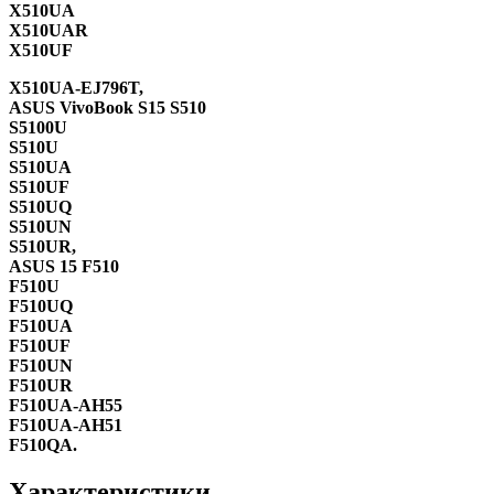
X510UA
X510UAR
X510UF
X510UA-EJ796T,
ASUS VivoBook S15 S510
S5100U
S510U
S510UA
S510UF
S510UQ
S510UN
S510UR,
ASUS 15 F510
F510U
F510UQ
F510UA
F510UF
F510UN
F510UR
F510UA-AH55
F510UA-AH51
F510QA.
Характеристики