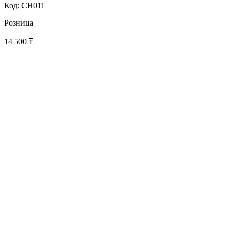
Код: CH011
Розница
14 500
₸