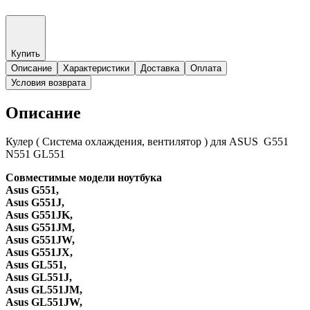
Купить
Описание
Характеристики
Доставка
Оплата
Условия возврата
Описание
Кулер ( Система охлаждения, вентилятор ) для ASUS G551
N551 GL551
Совместимые модели ноутбука
Asus G551,
Asus G551J,
Asus G551JK,
Asus G551JM,
Asus G551JW,
Asus G551JX,
Asus GL551,
Asus GL551J,
Asus GL551JM,
Asus GL551JW,