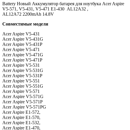
Battery Новый Аккумулятор батарея для ноутбука Acer Aspire
V5-571, V5-431, V5-471 E1-430 AL12A32 ,
AL12A72 2200mAh 14.8V
Совместимые модели
Acer Aspire V5-431
Acer Aspire V5-431G
Acer Aspire V5-431P
Acer Aspire V5-471
Acer Aspire V5-471G
Acer Aspire V5-471P
Acer Aspire V5-531
Acer Aspire V5-531G
Acer Aspire V5-531P
Acer Aspire V5-551
Acer Aspire V5-551G
Acer Aspire V5-571
Acer Aspire V5-571G
Acer Aspire V5-571P
Acer Aspire V5-571PG
Acer Aspire E1-572,
Acer Aspire E1-570,
Acer Aspire E1-532,
Acer Aspire E1-470,