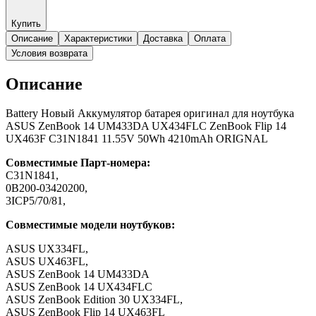
Купить
Описание
Характеристики
Доставка
Оплата
Условия возврата
Описание
Battery Новый Аккумулятор батарея оригинал для ноутбука
ASUS ZenBook 14 UM433DA UX434FLC ZenBook Flip 14
UX463F C31N1841 11.55V 50Wh 4210mAh ORIGNAL
Совместимые Парт-номера:
C31N1841,
0B200-03420200,
3ICP5/70/81,
Совместимые модели ноутбуков:
ASUS UX334FL,
ASUS UX463FL,
ASUS ZenBook 14 UM433DA
ASUS ZenBook 14 UX434FLC
ASUS ZenBook Edition 30 UX334FL,
ASUS ZenBook Flip 14 UX463FL