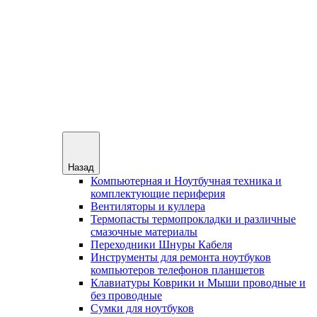
Назад
Компьютерная и Ноутбучная техника и
комплектующие периферия
Вентиляторы и куллера
Термопасты термопрокладки и различные
смазочные материалы
Переходники Шнуры Кабеля
Инструменты для ремонта ноутбуков
компьютеров телефонов планшетов
Клавиатуры Коврики и Мыши проводные и
без проводные
Сумки для ноутбуков