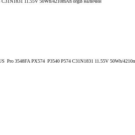
4 C31N1831 11.55V 50Wh/4210mAh org
В наличии
 ASUS Pro 3548FA PX574 P3540 P574 C31N1831 11.55V 50Wh/42