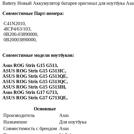
Battery Новый Аккумулятор батарея оригинал для ноутбука 
Совместимые Парт-номера:
C41N2010,
4ICP4/63/103,
0B200-03890000,
0B20003890000,
Совместимые модели ноутбуков:
Asus ROG Strix G15 G513,
ASUS ROG Strix G15 G513IC,
ASUS ROG Strix G15 G513QE,
ASUS ROG Strix G15 G513QC,
ASUS ROG Strix G15 G513IH,
Asus ROG Strix G17 G713,
ASUS ROG Strix G17 G713QE,
Основные
Производитель
Asus
Назначение
Для ноутбука
Совместимость с брендом
Asus