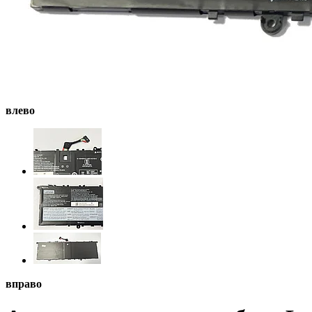
влево
вправо