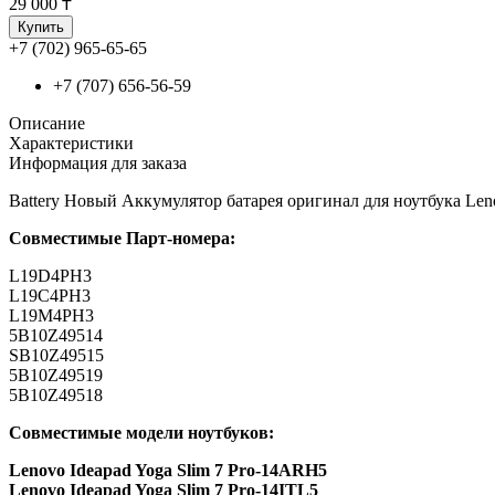
29 000 ₸
Купить
+7 (702) 965-65-65
+7 (707) 656-56-59
Описание
Характеристики
Информация для заказа
Battery Новый Аккумулятор батарея оригинал для ноутбука 
Совместимые Парт-номера:
L19D4PH3
L19C4PH3
L19M4PH3
5B10Z49514
SB10Z49515
5B10Z49519
5B10Z49518
Совместимые модели ноутбуков:
Lenovo Ideapad Yoga Slim 7 Pro-14ARH5
Lenovo Ideapad Yoga Slim 7 Pro-14ITL5