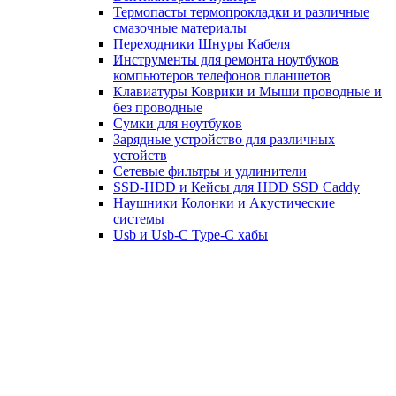
Термопасты термопрокладки и различные
смазочные материалы
Переходники Шнуры Кабеля
Инструменты для ремонта ноутбуков
компьютеров телефонов планшетов
Клавиатуры Коврики и Мыши проводные и
без проводные
Сумки для ноутбуков
Зарядные устройство для различных
устойств
Сетевые фильтры и удлинители
SSD-HDD и Кейсы для HDD SSD Caddy
Наушники Колонки и Акустические
системы
Usb и Usb-C Type-C хабы