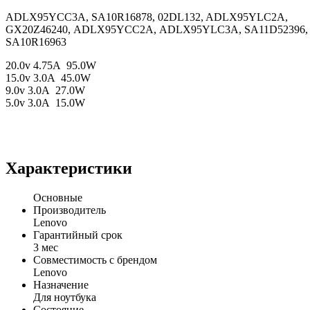
ADLX95YCC3A, SA10R16878, 02DL132, ADLX95YLC2A,
GX20Z46240, ADLX95YCC2A, ADLX95YLC3A, SA11D52396
SA10R16963
20.0v 4.75A 95.0W
15.0v 3.0A 45.0W
9.0v 3.0A 27.0W
5.0v 3.0A 15.0W
Характеристики
Основные
Производитель
Lenovo
Гарантийный срок
3 мес
Совместимость с брендом
Lenovo
Назначение
Для ноутбука
Состояние