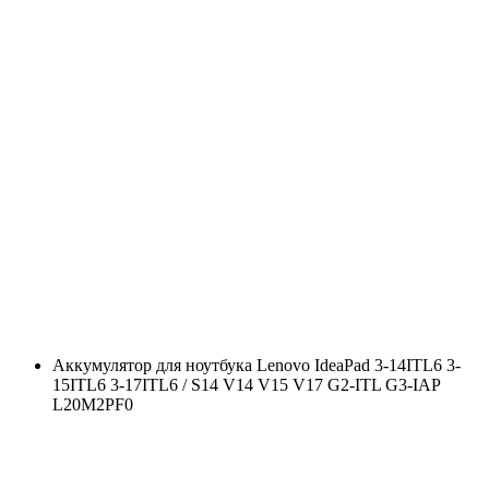
Аккумулятор для ноутбука Lenovo IdeaPad 3-14ITL6 3-
15ITL6 3-17ITL6 / S14 V14 V15 V17 G2-ITL G3-IAP
L20M2PF0