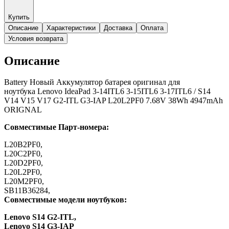
Купить
Описание
Характеристики
Доставка
Оплата
Условия возврата
Описание
Battery Новый Аккумулятор батарея оригинал для
ноутбука Lenovo IdeaPad 3-14ITL6 3-15ITL6 3-17ITL6 / S14
V14 V15 V17 G2-ITL G3-IAP L20L2PF0 7.68V 38Wh 4947mAh
ORIGNAL
Совместимые Парт-номера:
L20B2PF0,
L20C2PF0,
L20D2PF0,
L20L2PF0,
L20M2PF0,
SB11B36284,
Совместимые модели ноутбуков:
Lenovo S14 G2-ITL,
Lenovo S14 G3-IAP