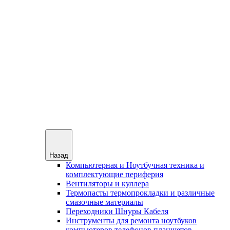
Назад
Компьютерная и Ноутбучная техника и
комплектующие периферия
Вентиляторы и куллера
Термопасты термопрокладки и различные
смазочные материалы
Переходники Шнуры Кабеля
Инструменты для ремонта ноутбуков
компьютеров телефонов планшетов