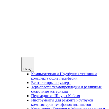
Назад
Компьютерная и Ноутбучная техника и
комплектующие периферия
Вентиляторы и куллера
Термопасты термопрокладки и различные
смазочные материалы
Переходники Шнуры Кабеля
Инструменты для ремонта ноутбуков
компьютеров телефонов планшетов
Клавиатуры Коврики и Мыши проводные и