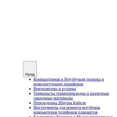
Назад
Компьютерная и Ноутбучная техника и
комплектующие периферия
Вентиляторы и куллера
Термопасты термопрокладки и различные
смазочные материалы
Переходники Шнуры Кабеля
Инструменты для ремонта ноутбуков
компьютеров телефонов планшетов
Клавиатуры Коврики и Мыши проводные и