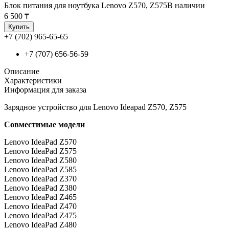
Блок питания для ноутбука Lenovo Z570, Z575
В наличии
6 500 ₸
Купить
+7 (702) 965-65-65
+7 (707) 656-56-59
Описание
Характеристики
Информация для заказа
Зарядное устройство для Lenovo Ideapad Z570, Z575
Совместимые модели
Lenovo IdeaPad Z570
Lenovo IdeaPad Z575
Lenovo IdeaPad Z580
Lenovo IdeaPad Z585
Lenovo IdeaPad Z370
Lenovo IdeaPad Z380
Lenovo IdeaPad Z465
Lenovo IdeaPad Z470
Lenovo IdeaPad Z475
Lenovo IdeaPad Z480