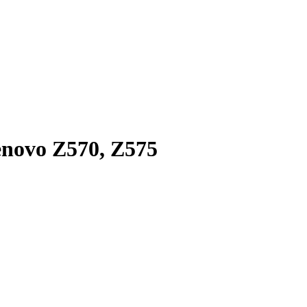
novo Z570, Z575