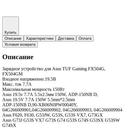
Купить
Описание
Характеристики
Доставка
Оплата
Условия возврата
Описание
Зарядное устройство для Asus TUF Gaming FX504G,
FX504GM
Входное напряжение.19.5В
Макс. ток 7.7A
Максимальная мощность 150Вт
Asus 19.5v 7.7А 5.5x2.5мм 150W, ADP-150NB D,
Asus 19.5V 7.7A 150W 5.5mm*2.5mm
ADP-150NB D,90-XB06N0PW00040Y,
04G266009901,04G266009902, 04G266009903, 04G266009904
Asus F620, F630, G53JW, G53S, G53S VX7, G73GX
Asus G73J G53S VX7 G73S G74 G53S G74S G53SX G53SW
G74SX