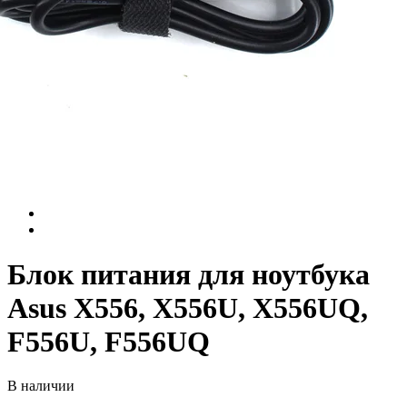
Блок питания для ноутбука
Asus X556, X556U, X556UQ,
F556U, F556UQ
В наличии