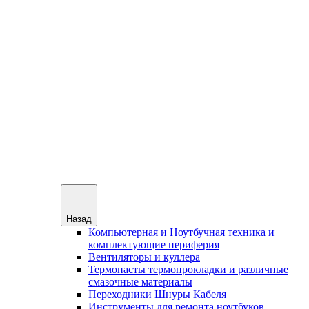
Назад
Компьютерная и Ноутбучная техника и
комплектующие периферия
Вентиляторы и куллера
Термопасты термопрокладки и различные
смазочные материалы
Переходники Шнуры Кабеля
Инструменты для ремонта ноутбуков