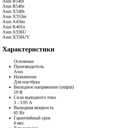
Asus R540l
Asus R540s
Asus X540s
Asus X553m
Asus A456u
Asus K401u
Asus A556U
Asus X556UV
Характеристики
Основные
Производитель
Asus
Назначение
Для ноутбука
Выходное напряжение (output)
19 В
Сила выходного тока
3 - 3.95 А
Выходная мощность
65 Вт
Гарантийный срок
6 мес