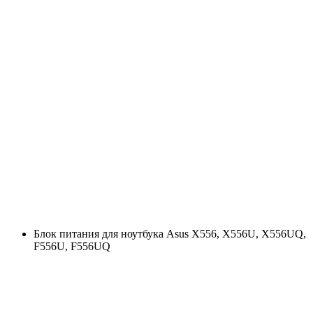
Блок питания для ноутбука Asus X556, X556U, X556UQ,
F556U, F556UQ