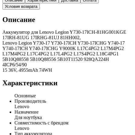
Описание
Характеристики
Доставка
Оплата
Условия возврата
Описание
Аккумулятор для Lenovo Legion Y730-17ICH-81HG001KGE
17IRH-81UG 17IRHG-81UJ 81HH002,
Lenovo Legion Y730-17 Y730-17ICH Y730-17ICHG Y740-17
Y740-17ICH Y740-17ICHG Y9000K L17C4PG2 L17M4PG2
L17M4PG2 L17C4PG2 L17L4PG2 L17S4PG2 L18C4PG1
5B10Q88558 5B10Q88556 5B10T11520 928QA224H
4ICP6/54/90
15 36V, 4955mAh 74WH
Характеристики
Основные
Производитель
Lenovo
Назначение
Для ноутбука
Совместимость с брендом
Lenovo
Тип аккумулятора