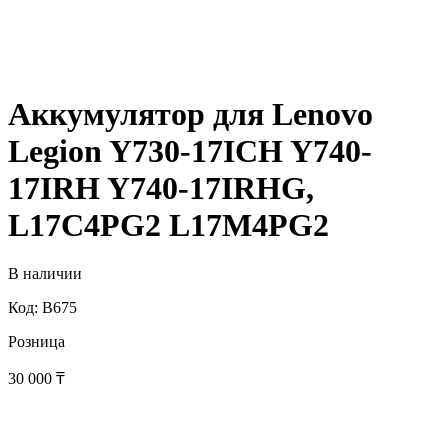
Аккумулятор для Lenovo
Legion Y730-17ICH Y740-
17IRH Y740-17IRHG,
L17C4PG2 L17M4PG2
В наличии
Код: B675
Розница
30 000
₸