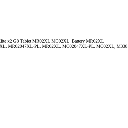
P Elite x2 G8 Tablet MR02XL MC02XL, Battery MR02XL
047XL, MR02047XL-PL, MR02XL, MC02047XL-PL, MC02XL
,
M3387