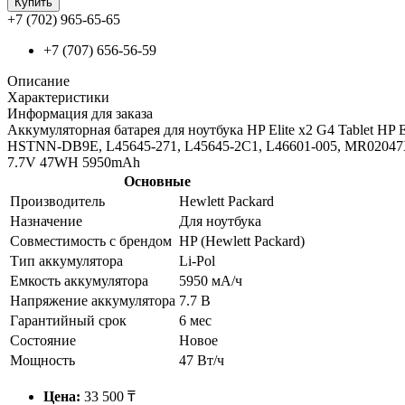
Купить
+7 (702) 965-65-65
+7 (707) 656-56-59
Описание
Характеристики
Информация для заказа
Аккумуляторная батарея для ноутбука HP Elite x2 G4 Tablet H
HSTNN-DB9E, L45645-271, L45645-2C1, L46601-005, MR02
7.7V 47WH 5950mAh
Основные
Производитель
Hewlett Packard
Назначение
Для ноутбука
Совместимость с брендом
HP (Hewlett Packard)
Тип аккумулятора
Li-Pol
Емкость аккумулятора
5950 мА/ч
Напряжение аккумулятора
7.7 В
Гарантийный срок
6 мес
Состояние
Новое
Мощность
47 Вт/ч
Цена:
33 500 ₸