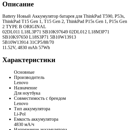
Описание
Battery Новый Аккумулятор батарея для ThinkPad T590, P53s,
ThinkPad T15 Gen 1, T15 Gen 2, ThinkPad P15s Gen 1, P15s Gen
2 TYPE B ORIGINAL
02DL011 L18L3P71 SB10K97649 02DL012 L18M3P71
SB10K97650 L18S3P71 5B10W13913
5B10W13914 31CP5/88/70
11.52V, 4830 mAh 57Wh
Характеристики
Основные
Производитель
Lenovo
Назначение
Для ноутбука
Совместимость с брендом
Lenovo
Тип аккумулятора
Li-Pol
Емкость аккумулятора
4830 мА/ч
Напряжение аккумулятора