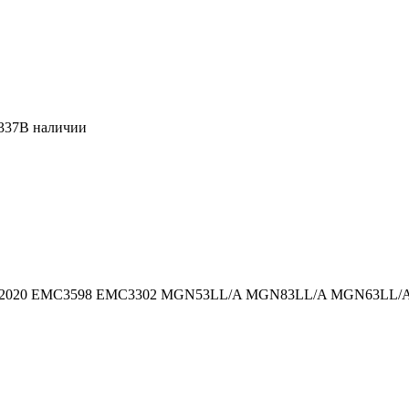
337
В наличии
2389, 2020 EMC3598 EMC3302 MGN53LL/A MGN83LL/A MGN63L