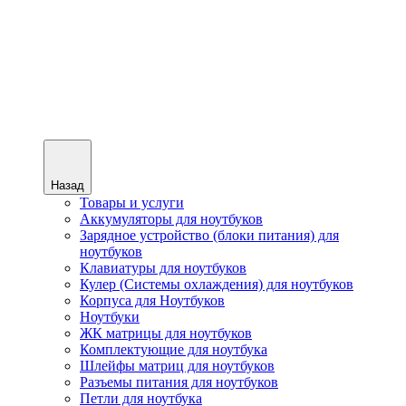
Назад
Товары и услуги
Аккумуляторы для ноутбуков
Зарядное устройство (блоки питания) для
ноутбуков
Клавиатуры для ноутбуков
Кулер (Системы охлаждения) для ноутбуков
Корпуса для Ноутбуков
Ноутбуки
ЖК матрицы для ноутбуков
Комплектующие для ноутбука
Шлейфы матриц для ноутбуков
Разъемы питания для ноутбуков
Петли для ноутбука