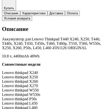
Купить
Описание
Характеристики
Доставка
Оплата
Условия возврата
Описание
Аккумулятор для Lenovo Thinkpad T440 X240, X250, T440,
T440s, X240, T450, T450s, T460, T460p, T550, T560, W550s,
X250, X260, P50s, L450, L460 45N1126 ORIGINAL
10.8 v, 4400mAh 48Wh
Совместимые модели
Lenovo thinkpad X240
Lenovo thinkpad X250
Lenovo thinkpad X260
Lenovo thinkpad X270
Lenovo thinkpad W550
Lenovo thinkpad W550s
Lenovo thinkpad P50s
Lenovo thinkpad L450
Lenovo thinkpad L460