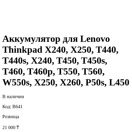
Аккумулятор для Lenovo
Thinkpad X240, X250, T440,
T440s, X240, T450, T450s,
T460, T460p, T550, T560,
W550s, X250, X260, P50s, L450
В наличии
Код: B641
Розница
21 000
₸