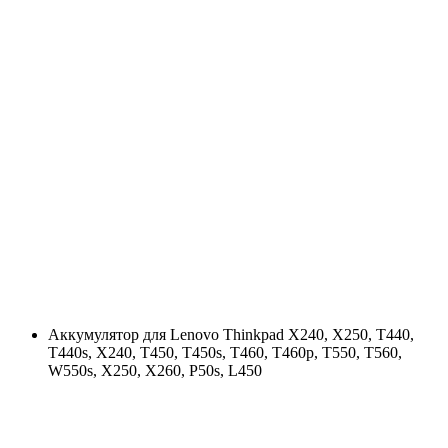
Аккумулятор для Lenovo Thinkpad X240, X250, T440,
T440s, X240, T450, T450s, T460, T460p, T550, T560,
W550s, X250, X260, P50s, L450