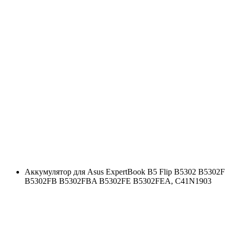
Аккумулятор для Asus ExpertBook B5 Flip B5302 B5302F
B5302FB B5302FBA B5302FE B5302FEA, C41N1903