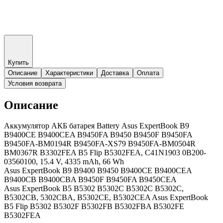
Купить
Описание
Характеристики
Доставка
Оплата
Условия возврата
Описание
Аккумулятор АКБ батарея Battery Asus ExpertBook B9
B9400CE B9400CEA B9450FA B9450 B9450F B9450FA
B9450FA-BM0194R B9450FA-XS79 B9450FA-BM0504R
BM0367R B3302FEA B5 Flip B5302FEA, C41N1903 0B200-
03560100, 15.4 V, 4335 mAh, 66 Wh
Asus ExpertBook B9 B9400 B9450 B9400CE B9400CEA
B9400CB B9400CBA B9450F B9450FA B9450CEA
Asus ExpertBook B5 B5302 B5302C B5302C B5302C,
B5302CB, 5302CBA, B5302CE, B5302CEA Asus ExpertBook
B5 Flip B5302 B5302F B5302FB B5302FBA B5302FE
B5302FEA