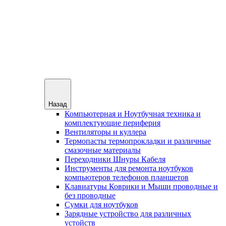
Назад
Компьютерная и Ноутбучная техника и
комплектующие периферия
Вентиляторы и куллера
Термопасты термопрокладки и различные
смазочные материалы
Переходники Шнуры Кабеля
Инструменты для ремонта ноутбуков
компьютеров телефонов планшетов
Клавиатуры Коврики и Мыши проводные и
без проводные
Сумки для ноутбуков
Зарядные устройство для различных
устойств