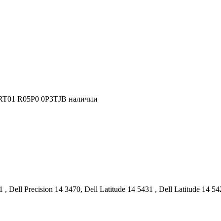
GRT01 R05P0 0P3TJ
В наличии
 Dell Precision 14 3470, Dell Latitude 14 5431 , Dell Latitude 14 542