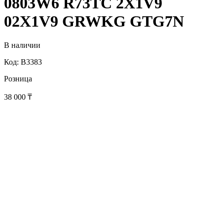
0803W6 R73TC 2X1V9
02X1V9 GRWKG GTG7N
В наличии
Код: B3383
Розница
38 000
₸