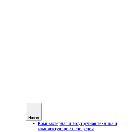
Назад
Компьютерная и Ноутбучная техника и
комплектующие периферия