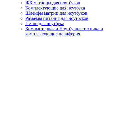
ЖК матрицы для ноутбуков
Комплектующие для ноутбука
Шлейфы матриц для ноутбуков
Разъемы питания для ноутбуков
Петли для ноутбука
Компьютерная и Ноутбучная техника и
комплектующие периферия