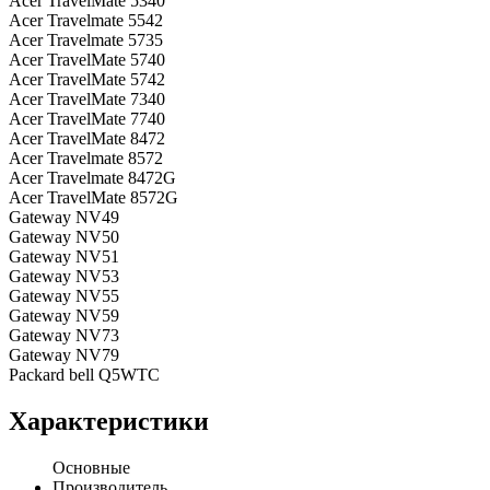
Acer TravelMate 5340
Acer Travelmate 5542
Acer Travelmate 5735
Acer TravelMate 5740
Acer TravelMate 5742
Acer TravelMate 7340
Acer TravelMate 7740
Acer TravelMate 8472
Acer Travelmate 8572
Acer Travelmate 8472G
Acer TravelMate 8572G
Gateway NV49
Gateway NV50
Gateway NV51
Gateway NV53
Gateway NV55
Gateway NV59
Gateway NV73
Gateway NV79
Packard bell Q5WTC
Характеристики
Основные
Производитель