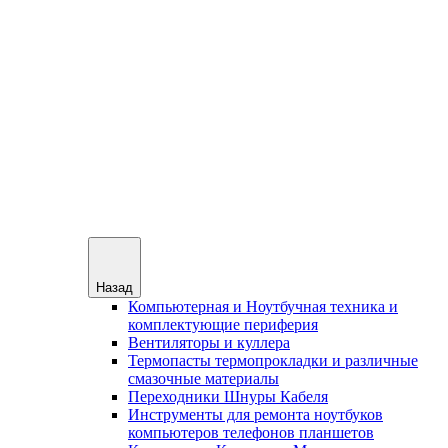
Назад
Компьютерная и Ноутбучная техника и
комплектующие периферия
Вентиляторы и куллера
Термопасты термопрокладки и различные
смазочные материалы
Переходники Шнуры Кабеля
Инструменты для ремонта ноутбуков
компьютеров телефонов планшетов