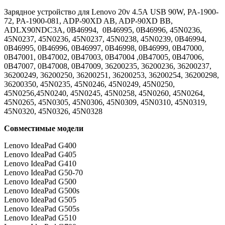
Зарядное устройство для Lenovo 20v 4.5А USB 90W, PA-1900-
72, PA-1900-081, ADP-90XD AB, ADP-90XD BB,
ADLX90NDC3A, 0B46994, 0B46995, 0B46996, 45N0236,
45N0237, 45N0236, 45N0237, 45N0238, 45N0239, 0B46994,
0B46995, 0B46996, 0B46997, 0B46998, 0B46999, 0B47000,
0B47001, 0B47002, 0B47003, 0B47004 ,0B47005, 0B47006,
0B47007, 0B47008, 0B47009, 36200235, 36200236, 36200237,
36200249, 36200250, 36200251, 36200253, 36200254, 36200298,
36200350, 45N0235, 45N0246, 45N0249, 45N0250,
45N0256,45N0240, 45N0245, 45N0258, 45N0260, 45N0264,
45N0265, 45N0305, 45N0306, 45N0309, 45N0310, 45N0319,
45N0320, 45N0326, 45N0328
Совместимые модели
Lenovo IdeaPad G400
Lenovo IdeaPad G405
Lenovo IdeaPad G410
Lenovo IdeaPad G50-70
Lenovo IdeaPad G500
Lenovo IdeaPad G500s
Lenovo IdeaPad G505
Lenovo IdeaPad G505s
Lenovo IdeaPad G510