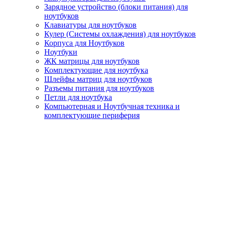
Зарядное устройство (блоки питания) для
ноутбуков
Клавиатуры для ноутбуков
Кулер (Системы охлаждения) для ноутбуков
Корпуса для Ноутбуков
Ноутбуки
ЖК матрицы для ноутбуков
Комплектующие для ноутбука
Шлейфы матриц для ноутбуков
Разъемы питания для ноутбуков
Петли для ноутбука
Компьютерная и Ноутбучная техника и
комплектующие периферия