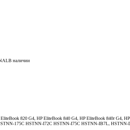
INAL
В наличии
EliteBook 820 G4, HP EliteBook 840 G4, HP EliteBook 840r G4, HP
C HSTNN-175C HSTNN-I72C HSTNN-I75C HSTNN-IB7L, HSTNN-