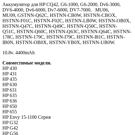
Аккумулятор для HP CQ42, G6-1000, G6-2000, Dv6-3000,
DV6-4000, Dv6-6000, Dv7-6000, DV7-7000, MU06,
MU09, GSTNN-Q62C, HSTNN-CB0W, HSTNN-CBOX,
HSTNN-F01C, HSTNN-F02C, HSTNN-LB0W, HSTNN-OB0X,
HSTNN-Q47C, HSTNN-Q49C, HSTNN-Q50C, HSTNN-
Q51C, HSTNN-Q60C, HSTNN-Q63C, HSTNN-Q64C, HSTNN-
178C, HSTNN-179C, HSTNN-I79C, HSTNN-I81C, HSTNN-
IB0N, HSTNN-OB0X, HSTNN-YB0X, HSTNN-UB0W.
10.8v. 4400mAh
Совместимые модели.
HP 430
HP 431
HP 435
HP 630
HP 631
HP 635
HP 636
HP 650
HP 655
HP Envy 15-1100 Серия
HP G32
HP G42
HP G56