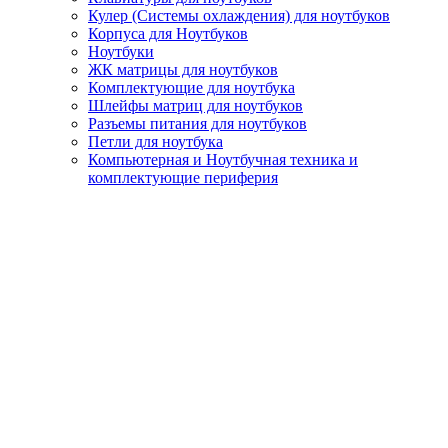
Кулер (Системы охлаждения) для ноутбуков
Корпуса для Ноутбуков
Ноутбуки
ЖК матрицы для ноутбуков
Комплектующие для ноутбука
Шлейфы матриц для ноутбуков
Разъемы питания для ноутбуков
Петли для ноутбука
Компьютерная и Ноутбучная техника и
комплектующие периферия