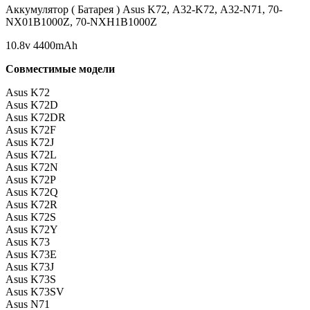
Аккумулятор ( Батарея ) Asus K72, A32-K72, A32-N71, 70-
NX01B1000Z, 70-NXH1B1000Z
10.8v 4400mAh
Совместимые модели
Asus K72
Asus K72D
Asus K72DR
Asus K72F
Asus K72J
Asus K72L
Asus K72N
Asus K72P
Asus K72Q
Asus K72R
Asus K72S
Asus K72Y
Asus K73
Asus K73E
Asus K73J
Asus K73S
Asus K73SV
Asus N71