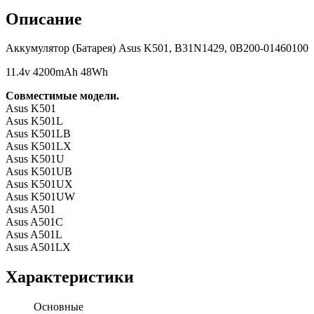
Описание
Аккумулятор (Батарея) Asus K501, B31N1429, 0B200-01460100
11.4v 4200mAh 48Wh
Совместимые модели.
Asus K501
Asus K501L
Asus K501LB
Asus K501LX
Asus K501U
​​​​​​​Asus K501UB
Asus K501UX
​​​​​​​Asus K501UW
Asus A501
Asus A501C
Asus A501L
​​​​​​​Asus A501LX
Характеристики
Основные