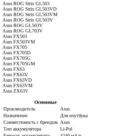
Asus ROG Strix GL503
Asus ROG Strix GL503VD
Asus ROG Strix GL503VM
Asus ROG Strix GL503V
Asus ROG GL503V
Asus ROG GL703V
Asus FX503
Asus FX503VM
Asus FX705
Asus FX705D
Asus FX705G
Asus FX705GM
Asus FX63
Asus FX63V
Asus FX63VD
Asus FX63VM
Asus ZX63V
Основные
Производитель
Asus
Назначение
Для ноутбука
Совместимость с брендом
Asus
Тип аккумулятора
Li-Pol
Емкость аккумулятора
4240 мА/ч