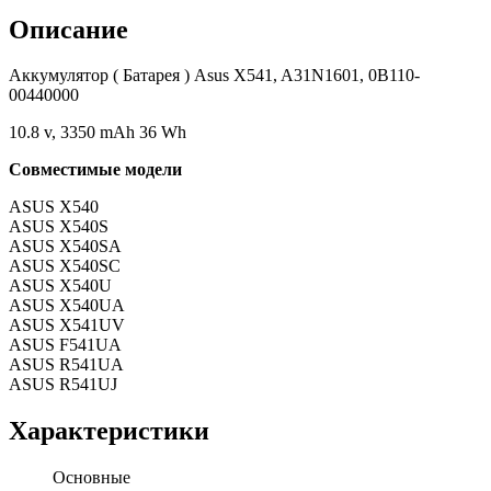
Описание
Аккумулятор ( Батарея ) Asus X541, A31N1601, 0B110-
00440000
10.8 v, 3350 mAh 36 Wh
Совместимые модели
ASUS X540
ASUS X540S
ASUS X540SA
ASUS X540SC
ASUS X540U
ASUS X540UA
ASUS X541UV
ASUS F541UA
ASUS R541UA
ASUS R541UJ
Характеристики
Основные