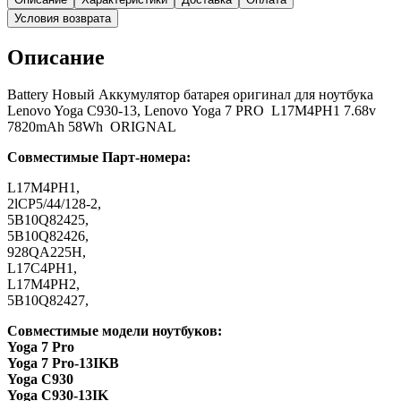
Условия возврата
Описание
Battery Новый Аккумулятор батарея оригинал для ноутбука
Lenovo Yoga C930-13, Lenovo Yoga 7 PRO L17M4PH1 7.68v
7820mAh 58Wh ORIGNAL
Совместимые Парт-номера:
L17M4PH1,
2lCP5/44/128-2,
5B10Q82425,
5B10Q82426,
928QA225H,
L17C4PH1,
L17M4PH2,
5B10Q82427,
Совместимые модели ноутбуков:
Yoga 7 Pro
Yoga 7 Pro-13IKB
Yoga C930
Yoga C930-13IK